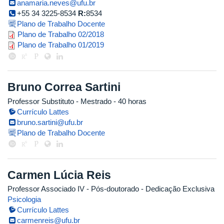
anamaria.neves@ufu.br
+55 34 3225-8534
R:
8534
Plano de Trabalho Docente
anamaria.pdf
Plano de Trabalho 02/2018
anamaria.pdf
Plano de Trabalho 01/2019
Bruno Correa Sartini
Professor Substituto
- Mestrado
- 40 horas
Currículo Lattes
bruno.sartini@ufu.br
Plano de Trabalho Docente
Carmen Lúcia Reis
Professor Associado IV
- Pós-doutorado
- Dedicação Exclusiva
Psicologia
Currículo Lattes
carmenreis@ufu.br