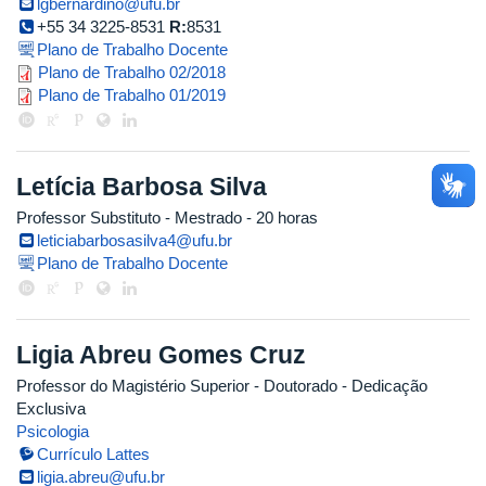
lgbernardino@ufu.br
+55 34 3225-8531
R:
8531
Plano de Trabalho Docente
plano_de_trabalho_2018.1_leona
Plano de Trabalho 02/2018
plano_de_trabalho_leonardo_gom
Plano de Trabalho 01/2019
Letícia Barbosa Silva
Professor Substituto
- Mestrado
- 20 horas
leticiabarbosasilva4@ufu.br
Plano de Trabalho Docente
Ligia Abreu Gomes Cruz
Professor do Magistério Superior
- Doutorado
- Dedicação
Exclusiva
Psicologia
Currículo Lattes
ligia.abreu@ufu.br