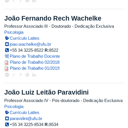
João Fernando Rech Wachelke
Professor Associado III
- Doutorado
- Dedicação Exclusiva
Psicologia
Currículo Lattes
joao.wachelke@ufu.br
+55 34 3225-8522
R:
8522
Plano de Trabalho Docente
planotrabalhojw2018.2retif.pdf
Plano de Trabalho 02/2018
planosocial12019_1_corr.pdf
Plano de Trabalho 01/2019
João Luiz Leitão Paravidini
Professor Associado IV
- Pós-doutorado
- Dedicação Exclusiva
Psicologia
Currículo Lattes
paravidini@ufu.br
+55 34 3225-8534
R:
8534