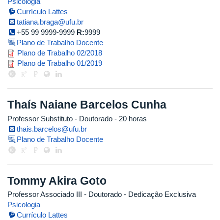
Psicologia
Currículo Lattes
tatiana.braga@ufu.br
+55 99 9999-9999
R:
9999
Plano de Trabalho Docente
tatiana_2018_2.pdf
Plano de Trabalho 02/2018
tatiana_2019_1.pdf
Plano de Trabalho 01/2019
Thaís Naiane Barcelos Cunha
Professor Substituto
- Doutorado
- 20 horas
thais.barcelos@ufu.br
Plano de Trabalho Docente
Tommy Akira Goto
Professor Associado III
- Doutorado
- Dedicação Exclusiva
Psicologia
Currículo Lattes