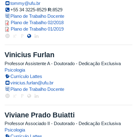
tommy@ufu.br
+55 34 3225-8529
R:
8529
Plano de Trabalho Docente
tommy_2018_2.pdf
Plano de Trabalho 02/2018
tommy_2019_1.pdf
Plano de Trabalho 01/2019
Vinicius Furlan
Professor Assistente A
- Doutorado
- Dedicação Exclusiva
Psicologia
Currículo Lattes
vinicius.furlan@ufu.br
Plano de Trabalho Docente
Viviane Prado Buiatti
Professor Associado II
- Doutorado
- Dedicação Exclusiva
Psicologia
Currículo Lattes