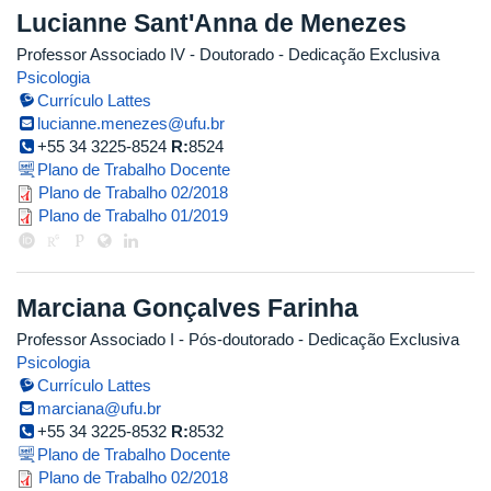
Lucianne Sant'Anna de Menezes
Professor Associado IV
- Doutorado
- Dedicação Exclusiva
Psicologia
Currículo Lattes
lucianne.menezes@ufu.br
+55 34 3225-8524
R:
8524
Plano de Trabalho Docente
plano_de_trabalho_2018_2_prof_.
Plano de Trabalho 02/2018
lucianne.pdf
Plano de Trabalho 01/2019
Marciana Gonçalves Farinha
Professor Associado I
- Pós-doutorado
- Dedicação Exclusiva
Psicologia
Currículo Lattes
marciana@ufu.br
+55 34 3225-8532
R:
8532
Plano de Trabalho Docente
2018_2_marciana.pdf
Plano de Trabalho 02/2018