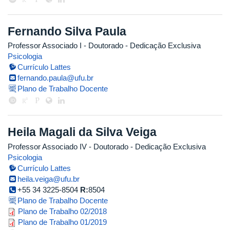
Fernando Silva Paula
Professor Associado I
- Doutorado
- Dedicação Exclusiva
Psicologia
Currículo Lattes
fernando.paula@ufu.br
Plano de Trabalho Docente
Heila Magali da Silva Veiga
Professor Associado IV
- Doutorado
- Dedicação Exclusiva
Psicologia
Currículo Lattes
heila.veiga@ufu.br
+55 34 3225-8504
R:
8504
Plano de Trabalho Docente
planilha_plano_de_trabalho_23.08
Plano de Trabalho 02/2018
plano_de_trabalho_heila_veiga_1.
Plano de Trabalho 01/2019