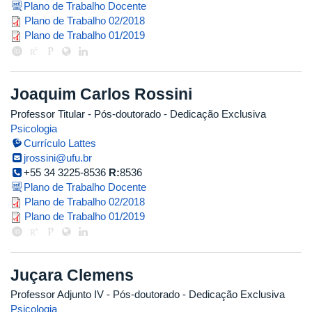
Plano de Trabalho Docente
plano_de_trabalho_2018_2_joao_pa
Plano de Trabalho 02/2018
plano_de_trabalho_joao_paravidin
Plano de Trabalho 01/2019
Joaquim Carlos Rossini
Professor Titular
- Pós-doutorado
- Dedicação Exclusiva
Psicologia
Currículo Lattes
jrossini@ufu.br
+55 34 3225-8536
R:
8536
Plano de Trabalho Docente
fplano_de_trabalho_joaquim_ross
Plano de Trabalho 02/2018
plano_de_trabalho_2019_1_joaquim
Plano de Trabalho 01/2019
Juçara Clemens
Professor Adjunto IV
- Pós-doutorado
- Dedicação Exclusiva
Psicologia