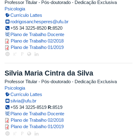
Professor Titular
- Pós-doutorado
- Dedicação Exclusiva
Psicologia
Currículo Lattes
rodrigosanchesperes@ufu.br
+55 34 3225-8520
R:
8520
Plano de Trabalho Docente
rodrigo_2018_2.pdf
Plano de Trabalho 02/2018
rodrigo_2019_1.pdf
Plano de Trabalho 01/2019
Silvia Maria Cintra da Silva
Professor Titular
- Pós-doutorado
- Dedicação Exclusiva
Psicologia
Currículo Lattes
silvia@ufu.br
+55 34 3225-8519
R:
8519
Plano de Trabalho Docente
silvia_2018_2_2.pdf
Plano de Trabalho 02/2018
silvia_2019_1.pdf
Plano de Trabalho 01/2019