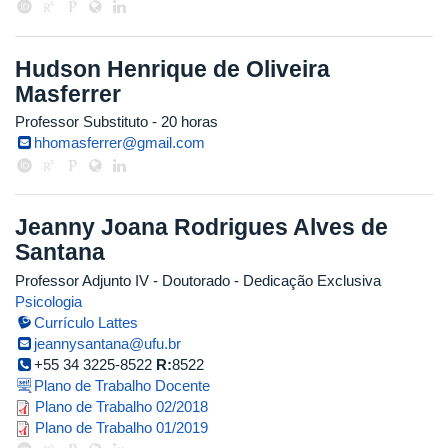
Hudson Henrique de Oliveira
Masferrer
Professor Substituto
- 20 horas
hhomasferrer@gmail.com
Jeanny Joana Rodrigues Alves de
Santana
Professor Adjunto IV
- Doutorado
- Dedicação Exclusiva
Psicologia
Currículo Lattes
jeannysantana@ufu.br
+55 34 3225-8522
R:
8522
Plano de Trabalho Docente
jeanny_2018_2.pdf
Plano de Trabalho 02/2018
jeanny_2019_1_corrigido.pdf
Plano de Trabalho 01/2019