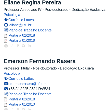
Eliane Regina Pereira
Professor Associado IV
- Pós-doutorado
- Dedicação Exclusiva
Psicologia
Currículo Lattes
eliane@ufu.br
Plano de Trabalho Docente
portaria_pos_doc_eliane.pdf
Portaria 02/2018
portaria_eliane.pdf
Portaria 01/2019
Emerson Fernando Rasera
Professor Titular
- Pós-doutorado
- Dedicação Exclusiva
Psicologia
Currículo Lattes
emersonrasera@ufu.br
+55 34 3225-8534
R:
8534
Plano de Trabalho Docente
portaria_emerson_1.pdf
Portaria 02/2018
portaria_emerson.pdf
Portaria 01/2019