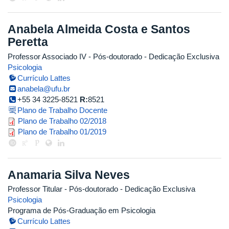
Anabela Almeida Costa e Santos
Peretta
Professor Associado IV
- Pós-doutorado
- Dedicação Exclusiva
Psicologia
Currículo Lattes
anabela@ufu.br
+55 34 3225-8521
R:
8521
Plano de Trabalho Docente
plano_2018_2.pdf
Plano de Trabalho 02/2018
plano_de_trabalho_1sem2019_ana
Plano de Trabalho 01/2019
Anamaria Silva Neves
Professor Titular
- Pós-doutorado
- Dedicação Exclusiva
Psicologia
Programa de Pós-Graduação em Psicologia
Currículo Lattes