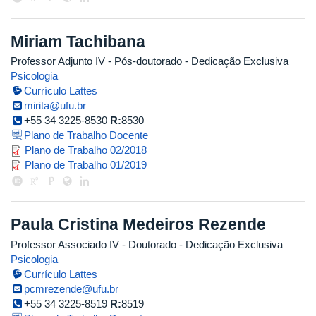
Miriam Tachibana
Professor Adjunto IV
- Pós-doutorado
- Dedicação Exclusiva
Psicologia
Currículo Lattes
mirita@ufu.br
+55 34 3225-8530
R:
8530
Plano de Trabalho Docente
plano_de_trabalho_mirita_2018_2
Plano de Trabalho 02/2018
plano_de_trabalho_miriam_tachi
Plano de Trabalho 01/2019
Paula Cristina Medeiros Rezende
Professor Associado IV
- Doutorado
- Dedicação Exclusiva
Psicologia
Currículo Lattes
pcmrezende@ufu.br
+55 34 3225-8519
R:
8519