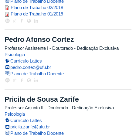
Plano de Trabalho Docente
paula_2018_2.pdf
Plano de Trabalho 02/2018
paula_2019_1.pdf
Plano de Trabalho 01/2019
Pedro Afonso Cortez
Professor Assistente I
- Doutorado
- Dedicação Exclusiva
Psicologia
Currículo Lattes
pedro.cortez@ufu.br
Plano de Trabalho Docente
Pricila de Sousa Zarife
Professor Adjunto II
- Doutorado
- Dedicação Exclusiva
Psicologia
Currículo Lattes
pricila.zarife@ufu.br
Plano de Trabalho Docente