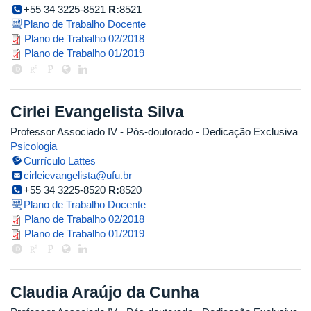
+55 34 3225-8521
R:
8521
Plano de Trabalho Docente
plano_de_trabalho_2018_2_carme
Plano de Trabalho 02/2018
carmen_reis_2019_1_corrigido.pdf
Plano de Trabalho 01/2019
Cirlei Evangelista Silva
Professor Associado IV
- Pós-doutorado
- Dedicação Exclusiva
Psicologia
Currículo Lattes
cirleievangelista@ufu.br
+55 34 3225-8520
R:
8520
Plano de Trabalho Docente
cirlei_evangelista_silva_souza_20
Plano de Trabalho 02/2018
cirlei_evangelista_silva_souza_20
Plano de Trabalho 01/2019
Claudia Araújo da Cunha