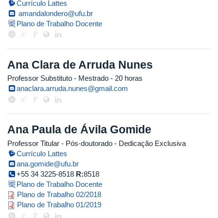
Currículo Lattes
amandalondero@ufu.br
Plano de Trabalho Docente
Ana Clara de Arruda Nunes
Professor Substituto
- Mestrado
- 20 horas
anaclara.arruda.nunes@gmail.com
Ana Paula de Ávila Gomide
Professor Titular
- Pós-doutorado
- Dedicação Exclusiva
Currículo Lattes
ana.gomide@ufu.br
+55 34 3225-8518
R:
8518
Plano de Trabalho Docente
plano_anapaula.pdf
Plano de Trabalho 02/2018
plano_de_trabalho_ana_paula_v2.
Plano de Trabalho 01/2019