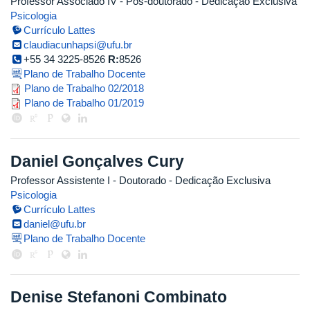
Professor Associado IV
- Pós-doutorado
- Dedicação Exclusiva
Psicologia
Currículo Lattes
claudiacunhapsi@ufu.br
+55 34 3225-8526
R:
8526
Plano de Trabalho Docente
copia_de_plano_de_trabalho_atua
Plano de Trabalho 02/2018
plano_de_trabalho_claudia_cunha
Plano de Trabalho 01/2019
Daniel Gonçalves Cury
Professor Assistente I
- Doutorado
- Dedicação Exclusiva
Psicologia
Currículo Lattes
daniel@ufu.br
Plano de Trabalho Docente
Denise Stefanoni Combinato