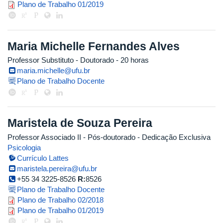
marciana.pdf
Plano de Trabalho 01/2019
Maria Michelle Fernandes Alves
Professor Substituto
- Doutorado
- 20 horas
maria.michelle@ufu.br
Plano de Trabalho Docente
Maristela de Souza Pereira
Professor Associado II
- Pós-doutorado
- Dedicação Exclusiva
Psicologia
Currículo Lattes
maristela.pereira@ufu.br
+55 34 3225-8526
R:
8526
Plano de Trabalho Docente
maristela.pdf
Plano de Trabalho 02/2018
maristela.pdf
Plano de Trabalho 01/2019