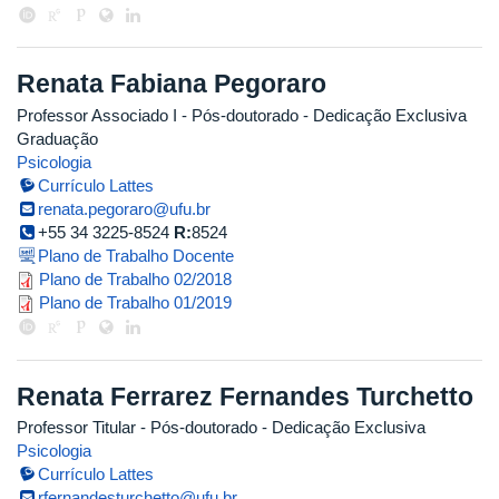
Renata Fabiana Pegoraro
Professor Associado I
- Pós-doutorado
- Dedicação Exclusiva
Graduação
Psicologia
Currículo Lattes
renata.pegoraro@ufu.br
+55 34 3225-8524
R:
8524
Plano de Trabalho Docente
renata_pegoraro_2018_2.pdf
Plano de Trabalho 02/2018
renata_pegoraro_2019_1.pdf
Plano de Trabalho 01/2019
Renata Ferrarez Fernandes Turchetto
Professor Titular
- Pós-doutorado
- Dedicação Exclusiva
Psicologia
Currículo Lattes
rfernandesturchetto@ufu.br