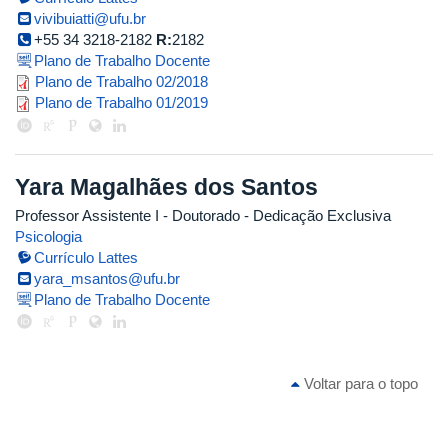
vivibuiatti@ufu.br
+55 34 3218-2182
R:
2182
Plano de Trabalho Docente
viviane_2018_2.pdf
Plano de Trabalho 02/2018
viviane_2019_1.pdf
Plano de Trabalho 01/2019
Yara Magalhães dos Santos
Professor Assistente I
- Doutorado
- Dedicação Exclusiva
Psicologia
Currículo Lattes
yara_msantos@ufu.br
Plano de Trabalho Docente
Voltar para o topo