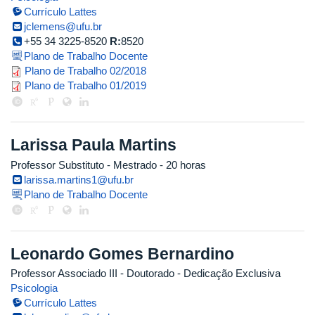
Currículo Lattes
jclemens@ufu.br
+55 34 3225-8520
R:
8520
Plano de Trabalho Docente
plano_de_trabalho_v2.10_jucara_
Plano de Trabalho 02/2018
plano_trabalho_2019.1_jucara_cor
Plano de Trabalho 01/2019
Larissa Paula Martins
Professor Substituto
- Mestrado
- 20 horas
larissa.martins1@ufu.br
Plano de Trabalho Docente
Leonardo Gomes Bernardino
Professor Associado III
- Doutorado
- Dedicação Exclusiva
Psicologia
Currículo Lattes