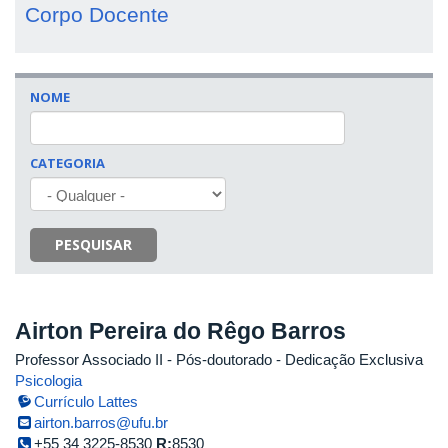
Corpo Docente
NOME
CATEGORIA
PESQUISAR
Airton Pereira do Rêgo Barros
Professor Associado II
- Pós-doutorado
- Dedicação Exclusiva
Psicologia
Currículo Lattes
airton.barros@ufu.br
+55 34 3225-8530
R:
8530