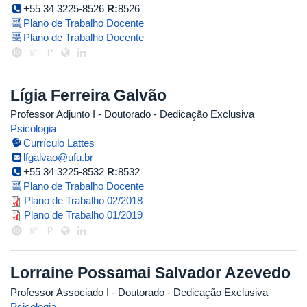
+55 34 3225-8526
R:
8526
Plano de Trabalho Docente
Plano de Trabalho Docente
Lígia Ferreira Galvão
Professor Adjunto I
- Doutorado
- Dedicação Exclusiva
Psicologia
Currículo Lattes
lfgalvao@ufu.br
+55 34 3225-8532
R:
8532
Plano de Trabalho Docente
plano_de_trabalho_ligia_galvao.p
Plano de Trabalho 02/2018
ligia_galvao.pdf
Plano de Trabalho 01/2019
Lorraine Possamai Salvador Azevedo
Professor Associado I
- Doutorado
- Dedicação Exclusiva
Psicologia