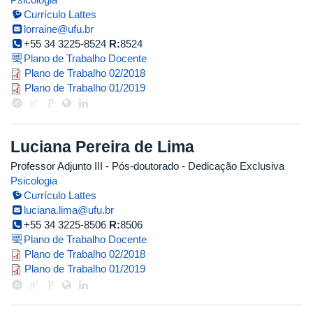
Currículo Lattes
lorraine@ufu.br
+55 34 3225-8524
R:
8524
Plano de Trabalho Docente
plano_de_trabalho_lorraine2018_
Plano de Trabalho 02/2018
plano_de_trabalho_lorraine_2019_
Plano de Trabalho 01/2019
Luciana Pereira de Lima
Professor Adjunto III
- Pós-doutorado
- Dedicação Exclusiva
Psicologia
Currículo Lattes
luciana.lima@ufu.br
+55 34 3225-8506
R:
8506
Plano de Trabalho Docente
planotrab._20182_profa_luciana_c
Plano de Trabalho 02/2018
plano_trabalho_profa_luciana_201
Plano de Trabalho 01/2019