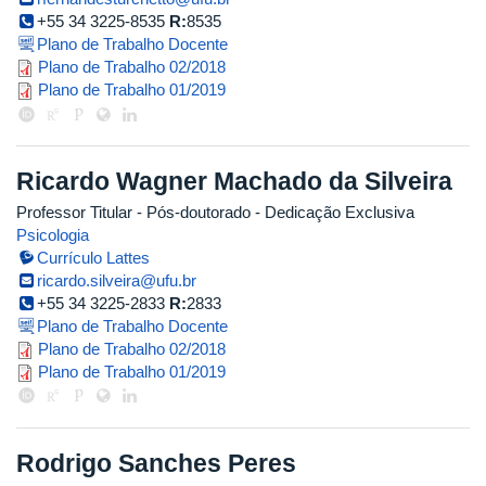
+55 34 3225-8535
R:
8535
Plano de Trabalho Docente
renata_ferrarez_2018_2.pdf
Plano de Trabalho 02/2018
renata_ferrarez_2019_1.pdf
Plano de Trabalho 01/2019
Ricardo Wagner Machado da Silveira
Professor Titular
- Pós-doutorado
- Dedicação Exclusiva
Psicologia
Currículo Lattes
ricardo.silveira@ufu.br
+55 34 3225-2833
R:
2833
Plano de Trabalho Docente
ricardo_2018_2.pdf
Plano de Trabalho 02/2018
ricardo_2019_1.pdf
Plano de Trabalho 01/2019
Rodrigo Sanches Peres