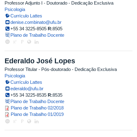
Professor Adjunto I
- Doutorado
- Dedicação Exclusiva
Psicologia
Currículo Lattes
denise.combinato@ufu.br
+55 34 3225-8505
R:
8505
Plano de Trabalho Docente
Ederaldo José Lopes
Professor Titular
- Pós-doutorado
- Dedicação Exclusiva
Psicologia
Currículo Lattes
ederaldo@ufu.br
+55 34 3225-8535
R:
8535
Plano de Trabalho Docente
plano_de_trabalho_ederaldo_jose
Plano de Trabalho 02/2018
plano_de_trabalho_2019_1_ederal
Plano de Trabalho 01/2019