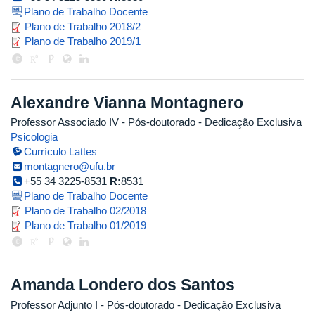
Plano de Trabalho Docente
airton_pereira_do_rego_barros_20
Plano de Trabalho 2018/2
plano_de_trabalho_airton_19.1.pd
Plano de Trabalho 2019/1
Alexandre Vianna Montagnero
Professor Associado IV
- Pós-doutorado
- Dedicação Exclusiva
Psicologia
Currículo Lattes
montagnero@ufu.br
+55 34 3225-8531
R:
8531
Plano de Trabalho Docente
plano_de_trabalho_alexandre_mo
Plano de Trabalho 02/2018
plano_de_trabalho_alexandre_mo
Plano de Trabalho 01/2019
Amanda Londero dos Santos
Professor Adjunto I
- Pós-doutorado
- Dedicação Exclusiva