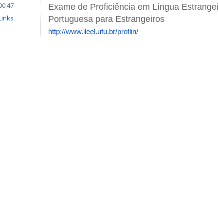
00:47
Exame de Proficiência em Língua Estrangei
Links
Portuguesa para Estrangeiros
http://www.ileel.ufu.br/proflin/