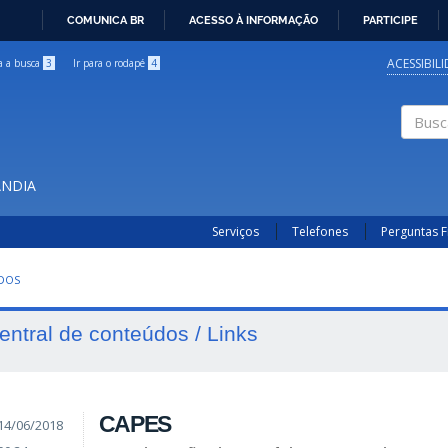
COMUNICA BR
ACESSO À INFORMAÇÃO
PARTICIPE
IR
PARA
ACESSIBIL
ra a busca
3
Ir para o rodapé
4
O
CONTEÚDO
Buscar
ÂNDIA
Serviços
Telefones
Perguntas 
UDOS
entral de conteúdos / Links
CAPES
14/06/2018