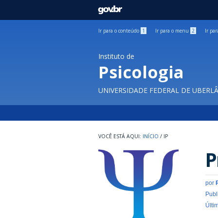
GOVBR
Ir para o conteúdo
1
Ir para o menu
2
Ir pa
Instituto de
Psicologia
UNIVERSIDADE FEDERAL DE UBERL
INÍCIO
/
IP
P
por
Publ
Últi