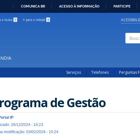
COMUNICA BR
ACESSO À INFORMAÇÃO
PARTICIPE
IR
PARA
ACESSIBIL
ra a busca
3
Ir para o rodapé
4
O
CONTEÚDO
Buscar
ÂNDIA
Serviços
Telefones
Perguntas 
rograma de Gestão
Portal IP
icado: 26/12/2024 - 14:23
ma modificação: 03/02/2026 - 10:24