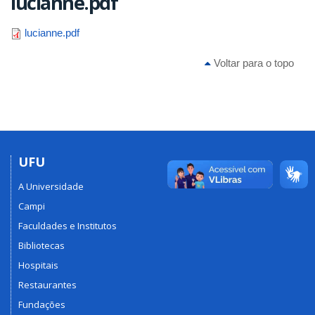
lucianne.pdf
lucianne.pdf
Voltar para o topo
UFU
A Universidade
Campi
Faculdades e Institutos
Bibliotecas
Hospitais
Restaurantes
Fundações