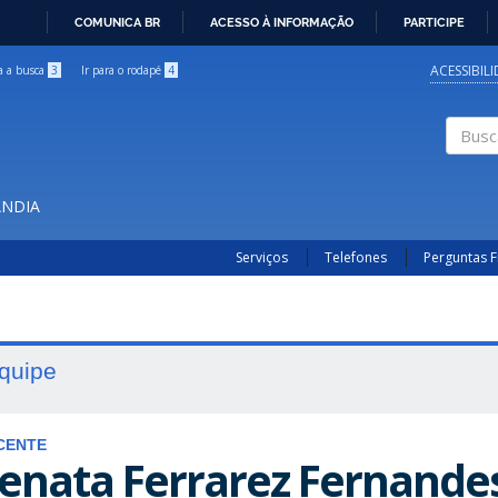
COMUNICA BR
ACESSO À INFORMAÇÃO
PARTICIPE
IR
PARA
ACESSIBIL
ra a busca
3
Ir para o rodapé
4
O
CONTEÚDO
Buscar
ÂNDIA
Serviços
Telefones
Perguntas 
quipe
CENTE
enata Ferrarez Fernande