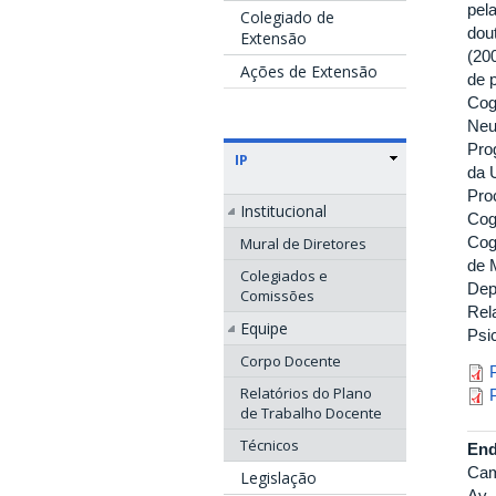
pel
Colegiado de
dou
Extensão
(20
Ações de Extensão
de 
Cog
Neu
Pro
IP
da 
Pro
Institucional
Cog
Cog
Mural de Diretores
de 
Colegiados e
Dep
Comissões
Rel
Equipe
Psic
Corpo Docente
r
r
Relatórios do Plano
de Trabalho Docente
Técnicos
End
Cam
Legislação
Av.