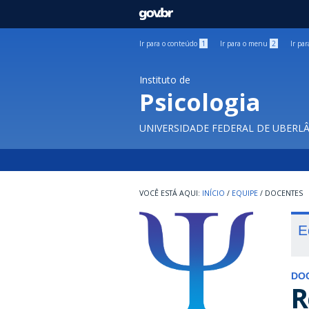
GOVBR
Ir para o conteúdo
1
Ir para o menu
2
Ir pa
Instituto de
Psicologia
UNIVERSIDADE FEDERAL DE UBERL
INÍCIO
/
EQUIPE
/
DOCENTES
E
DO
R