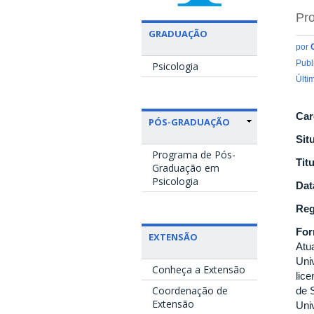
Pro
GRADUAÇÃO
por
Publ
Psicologia
Últi
Car
PÓS-GRADUAÇÃO
Sit
Programa de Pós-
Tit
Graduação em
Psicologia
Dat
Reg
Fo
EXTENSÃO
Atua
Uni
Conheça a Extensão
lic
Coordenação de
de 
Extensão
Uni