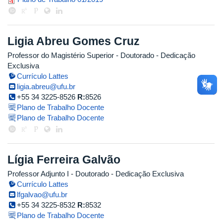
plano_de_trabalho_leonardo_gom
Ligia Abreu Gomes Cruz
Professor do Magistério Superior
- Doutorado
- Dedicação
Exclusiva
Currículo Lattes
ligia.abreu@ufu.br
+55 34 3225-8526
R:
8526
Plano de Trabalho Docente
Plano de Trabalho Docente
Lígia Ferreira Galvão
Professor Adjunto I
- Doutorado
- Dedicação Exclusiva
Currículo Lattes
lfgalvao@ufu.br
+55 34 3225-8532
R:
8532
Plano de Trabalho Docente