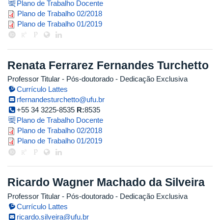
Plano de Trabalho Docente
renata_pegoraro_2018_2.pdf
Plano de Trabalho 02/2018
renata_pegoraro_2019_1.pdf
Plano de Trabalho 01/2019
Renata Ferrarez Fernandes Turchetto
Professor Titular
- Pós-doutorado
- Dedicação Exclusiva
Currículo Lattes
rfernandesturchetto@ufu.br
+55 34 3225-8535
R:
8535
Plano de Trabalho Docente
renata_ferrarez_2018_2.pdf
Plano de Trabalho 02/2018
renata_ferrarez_2019_1.pdf
Plano de Trabalho 01/2019
Ricardo Wagner Machado da Silveira
Professor Titular
- Pós-doutorado
- Dedicação Exclusiva
Currículo Lattes
ricardo.silveira@ufu.br