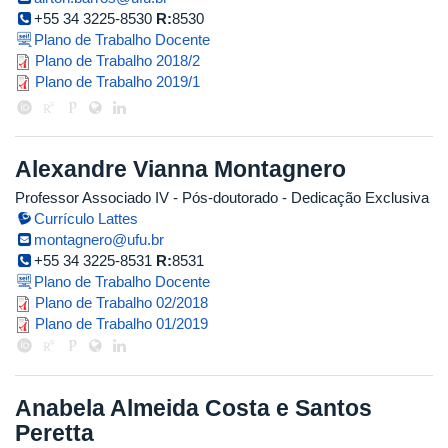
+55 34 3225-8530
R:
8530
Plano de Trabalho Docente
airton_pereira_do_rego_barros_20
Plano de Trabalho 2018/2
plano_de_trabalho_airton_19.1.pd
Plano de Trabalho 2019/1
Alexandre Vianna Montagnero
Professor Associado IV
- Pós-doutorado
- Dedicação Exclusiva
Currículo Lattes
montagnero@ufu.br
+55 34 3225-8531
R:
8531
Plano de Trabalho Docente
plano_de_trabalho_alexandre_mo
Plano de Trabalho 02/2018
plano_de_trabalho_alexandre_mo
Plano de Trabalho 01/2019
Anabela Almeida Costa e Santos
Peretta