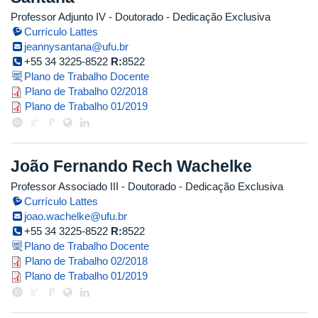
Professor Adjunto IV
- Doutorado
- Dedicação Exclusiva
Currículo Lattes
jeannysantana@ufu.br
+55 34 3225-8522
R:
8522
Plano de Trabalho Docente
jeanny_2018_2.pdf
Plano de Trabalho 02/2018
jeanny_2019_1_corrigido.pdf
Plano de Trabalho 01/2019
João Fernando Rech Wachelke
Professor Associado III
- Doutorado
- Dedicação Exclusiva
Currículo Lattes
joao.wachelke@ufu.br
+55 34 3225-8522
R:
8522
Plano de Trabalho Docente
planotrabalhojw2018.2retif.pdf
Plano de Trabalho 02/2018
planosocial12019_1_corr.pdf
Plano de Trabalho 01/2019