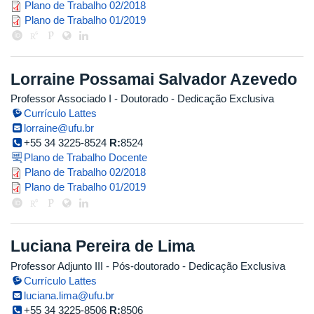
plano_de_trabalho_ligia_galvao.p
Plano de Trabalho 02/2018
ligia_galvao.pdf
Plano de Trabalho 01/2019
Lorraine Possamai Salvador Azevedo
Professor Associado I
- Doutorado
- Dedicação Exclusiva
Currículo Lattes
lorraine@ufu.br
+55 34 3225-8524
R:
8524
Plano de Trabalho Docente
plano_de_trabalho_lorraine2018_
Plano de Trabalho 02/2018
plano_de_trabalho_lorraine_2019_
Plano de Trabalho 01/2019
Luciana Pereira de Lima
Professor Adjunto III
- Pós-doutorado
- Dedicação Exclusiva
Currículo Lattes
luciana.lima@ufu.br
+55 34 3225-8506
R:
8506