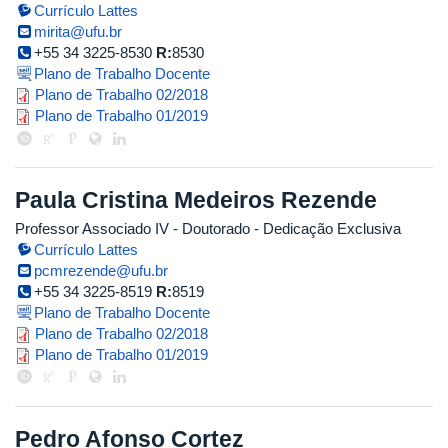
Currículo Lattes
mirita@ufu.br
+55 34 3225-8530
R:
8530
Plano de Trabalho Docente
plano_de_trabalho_mirita_2018_2
Plano de Trabalho 02/2018
plano_de_trabalho_miriam_tachi
Plano de Trabalho 01/2019
Paula Cristina Medeiros Rezende
Professor Associado IV
- Doutorado
- Dedicação Exclusiva
Currículo Lattes
pcmrezende@ufu.br
+55 34 3225-8519
R:
8519
Plano de Trabalho Docente
paula_2018_2.pdf
Plano de Trabalho 02/2018
paula_2019_1.pdf
Plano de Trabalho 01/2019
Pedro Afonso Cortez