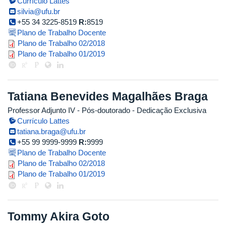
Currículo Lattes
silvia@ufu.br
+55 34 3225-8519
R:
8519
Plano de Trabalho Docente
silvia_2018_2_2.pdf
Plano de Trabalho 02/2018
silvia_2019_1.pdf
Plano de Trabalho 01/2019
Tatiana Benevides Magalhães Braga
Professor Adjunto IV
- Pós-doutorado
- Dedicação Exclusiva
Currículo Lattes
tatiana.braga@ufu.br
+55 99 9999-9999
R:
9999
Plano de Trabalho Docente
tatiana_2018_2.pdf
Plano de Trabalho 02/2018
tatiana_2019_1.pdf
Plano de Trabalho 01/2019
Tommy Akira Goto