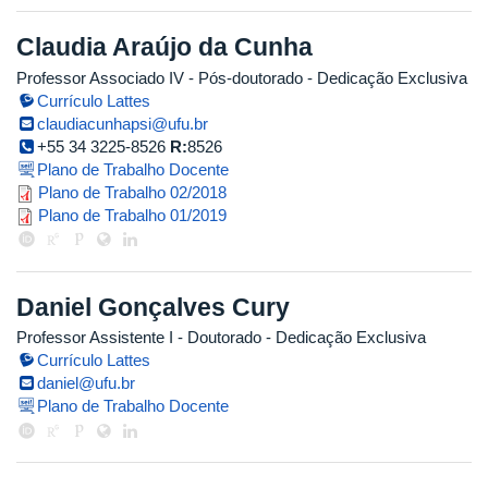
Claudia Araújo da Cunha
Professor Associado IV
- Pós-doutorado
- Dedicação Exclusiva
Currículo Lattes
claudiacunhapsi@ufu.br
+55 34 3225-8526
R:
8526
Plano de Trabalho Docente
copia_de_plano_de_trabalho_atua
Plano de Trabalho 02/2018
plano_de_trabalho_claudia_cunha
Plano de Trabalho 01/2019
Daniel Gonçalves Cury
Professor Assistente I
- Doutorado
- Dedicação Exclusiva
Currículo Lattes
daniel@ufu.br
Plano de Trabalho Docente