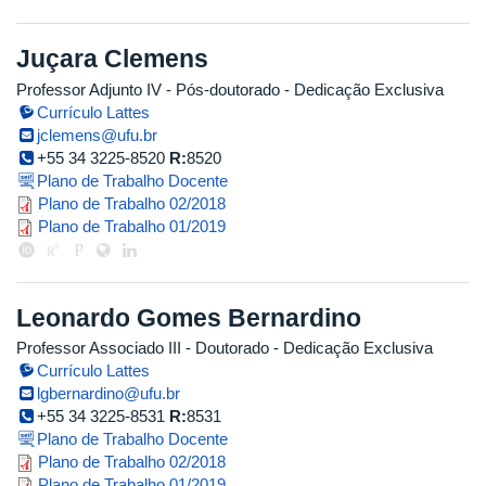
Juçara Clemens
Professor Adjunto IV
- Pós-doutorado
- Dedicação Exclusiva
Currículo Lattes
jclemens@ufu.br
+55 34 3225-8520
R:
8520
Plano de Trabalho Docente
plano_de_trabalho_v2.10_jucara_
Plano de Trabalho 02/2018
plano_trabalho_2019.1_jucara_cor
Plano de Trabalho 01/2019
Leonardo Gomes Bernardino
Professor Associado III
- Doutorado
- Dedicação Exclusiva
Currículo Lattes
lgbernardino@ufu.br
+55 34 3225-8531
R:
8531
Plano de Trabalho Docente
plano_de_trabalho_2018.1_leona
Plano de Trabalho 02/2018
Plano de Trabalho 01/2019