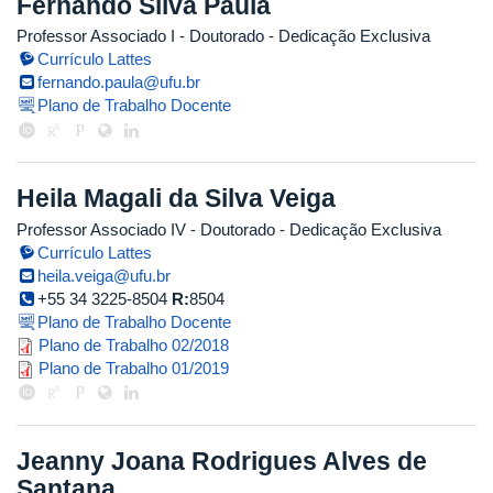
Fernando Silva Paula
Professor Associado I
- Doutorado
- Dedicação Exclusiva
Currículo Lattes
fernando.paula@ufu.br
Plano de Trabalho Docente
Heila Magali da Silva Veiga
Professor Associado IV
- Doutorado
- Dedicação Exclusiva
Currículo Lattes
heila.veiga@ufu.br
+55 34 3225-8504
R:
8504
Plano de Trabalho Docente
planilha_plano_de_trabalho_23.08
Plano de Trabalho 02/2018
plano_de_trabalho_heila_veiga_1.
Plano de Trabalho 01/2019
Jeanny Joana Rodrigues Alves de
Santana