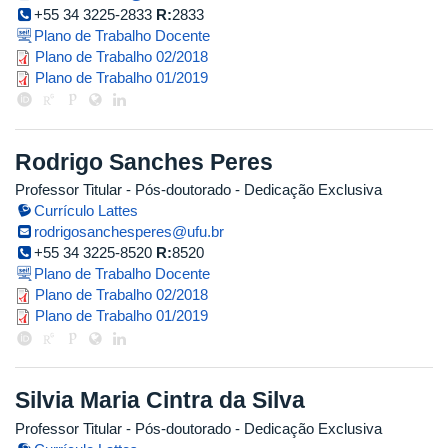
+55 34 3225-2833
R:
2833
Plano de Trabalho Docente
ricardo_2018_2.pdf
Plano de Trabalho 02/2018
ricardo_2019_1.pdf
Plano de Trabalho 01/2019
Rodrigo Sanches Peres
Professor Titular
- Pós-doutorado
- Dedicação Exclusiva
Currículo Lattes
rodrigosanchesperes@ufu.br
+55 34 3225-8520
R:
8520
Plano de Trabalho Docente
rodrigo_2018_2.pdf
Plano de Trabalho 02/2018
rodrigo_2019_1.pdf
Plano de Trabalho 01/2019
Silvia Maria Cintra da Silva
Professor Titular
- Pós-doutorado
- Dedicação Exclusiva