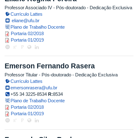
Professor Associado IV
- Pós-doutorado
- Dedicação Exclusiva
Currículo Lattes
eliane@ufu.br
Plano de Trabalho Docente
portaria_pos_doc_eliane.pdf
Portaria 02/2018
portaria_eliane.pdf
Portaria 01/2019
Emerson Fernando Rasera
Professor Titular
- Pós-doutorado
- Dedicação Exclusiva
Currículo Lattes
emersonrasera@ufu.br
+55 34 3225-8534
R:
8534
Plano de Trabalho Docente
portaria_emerson_1.pdf
Portaria 02/2018
portaria_emerson.pdf
Portaria 01/2019