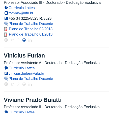
Professor Associado III
- Doutorado
- Dedicação Exclusiva
Currículo Lattes
tommy@ufu.br
+55 34 3225-8529
R:
8529
Plano de Trabalho Docente
tommy_2018_2.pdf
Plano de Trabalho 02/2018
tommy_2019_1.pdf
Plano de Trabalho 01/2019
Vinicius Furlan
Professor Assistente A
- Doutorado
- Dedicação Exclusiva
Currículo Lattes
vinicius.furlan@ufu.br
Plano de Trabalho Docente
Viviane Prado Buiatti
Professor Associado II
- Doutorado
- Dedicação Exclusiva
Currículo Lattes