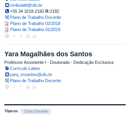
vivibuiatti@ufu.br
+55 34 3218-2182
R:
2182
Plano de Trabalho Docente
viviane_2018_2.pdf
Plano de Trabalho 02/2018
viviane_2019_1.pdf
Plano de Trabalho 01/2019
Yara Magalhães dos Santos
Professor Assistente I
- Doutorado
- Dedicação Exclusiva
Currículo Lattes
yara_msantos@ufu.br
Plano de Trabalho Docente
Tópicos:
Corpo Docente