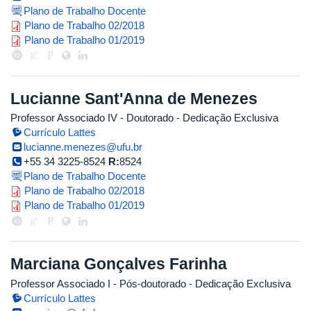
Plano de Trabalho Docente
planotrab._20182_profa_luciana_c
Plano de Trabalho 02/2018
plano_trabalho_profa_luciana_201
Plano de Trabalho 01/2019
Lucianne Sant'Anna de Menezes
Professor Associado IV
- Doutorado
- Dedicação Exclusiva
Currículo Lattes
lucianne.menezes@ufu.br
+55 34 3225-8524
R:
8524
Plano de Trabalho Docente
plano_de_trabalho_2018_2_prof_.
Plano de Trabalho 02/2018
lucianne.pdf
Plano de Trabalho 01/2019
Marciana Gonçalves Farinha
Professor Associado I
- Pós-doutorado
- Dedicação Exclusiva
Currículo Lattes