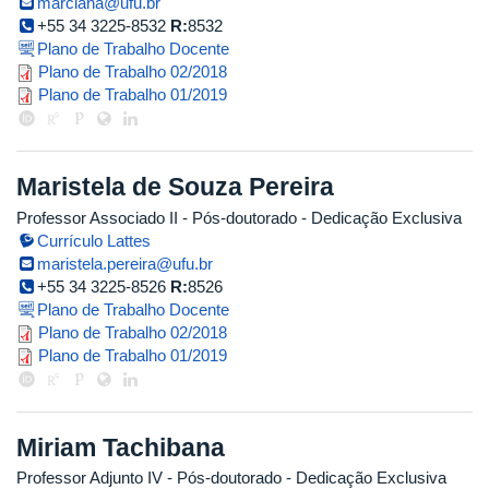
marciana@ufu.br
+55 34 3225-8532
R:
8532
Plano de Trabalho Docente
2018_2_marciana.pdf
Plano de Trabalho 02/2018
marciana.pdf
Plano de Trabalho 01/2019
Maristela de Souza Pereira
Professor Associado II
- Pós-doutorado
- Dedicação Exclusiva
Currículo Lattes
maristela.pereira@ufu.br
+55 34 3225-8526
R:
8526
Plano de Trabalho Docente
maristela.pdf
Plano de Trabalho 02/2018
maristela.pdf
Plano de Trabalho 01/2019
Miriam Tachibana
Professor Adjunto IV
- Pós-doutorado
- Dedicação Exclusiva