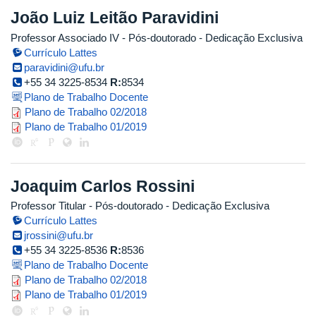
João Luiz Leitão Paravidini
Professor Associado IV
- Pós-doutorado
- Dedicação Exclusiva
Currículo Lattes
paravidini@ufu.br
+55 34 3225-8534
R:
8534
Plano de Trabalho Docente
plano_de_trabalho_2018_2_joao_pa
Plano de Trabalho 02/2018
plano_de_trabalho_joao_paravidin
Plano de Trabalho 01/2019
Joaquim Carlos Rossini
Professor Titular
- Pós-doutorado
- Dedicação Exclusiva
Currículo Lattes
jrossini@ufu.br
+55 34 3225-8536
R:
8536
Plano de Trabalho Docente
fplano_de_trabalho_joaquim_ross
Plano de Trabalho 02/2018
plano_de_trabalho_2019_1_joaquim
Plano de Trabalho 01/2019