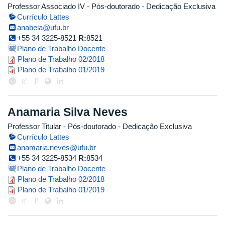
Professor Associado IV
- Pós-doutorado
- Dedicação Exclusiva
Currículo Lattes
anabela@ufu.br
+55 34 3225-8521
R:
8521
Plano de Trabalho Docente
plano_2018_2.pdf
Plano de Trabalho 02/2018
plano_de_trabalho_1sem2019_ana
Plano de Trabalho 01/2019
Anamaria Silva Neves
Professor Titular
- Pós-doutorado
- Dedicação Exclusiva
Currículo Lattes
anamaria.neves@ufu.br
+55 34 3225-8534
R:
8534
Plano de Trabalho Docente
anamaria.pdf
Plano de Trabalho 02/2018
anamaria.pdf
Plano de Trabalho 01/2019