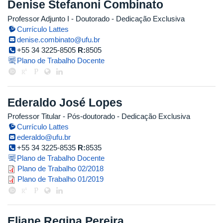
Denise Stefanoni Combinato
Professor Adjunto I
- Doutorado
- Dedicação Exclusiva
Currículo Lattes
denise.combinato@ufu.br
+55 34 3225-8505
R:
8505
Plano de Trabalho Docente
Ederaldo José Lopes
Professor Titular
- Pós-doutorado
- Dedicação Exclusiva
Currículo Lattes
ederaldo@ufu.br
+55 34 3225-8535
R:
8535
Plano de Trabalho Docente
plano_de_trabalho_ederaldo_jose
Plano de Trabalho 02/2018
plano_de_trabalho_2019_1_ederal
Plano de Trabalho 01/2019
Eliane Regina Pereira