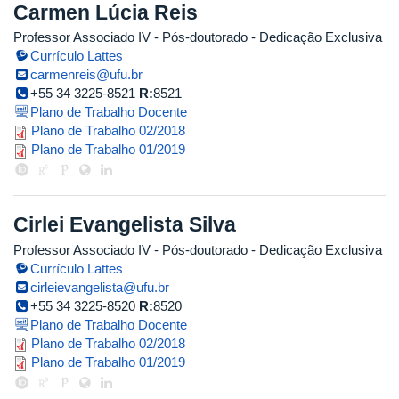
Carmen Lúcia Reis
Professor Associado IV
- Pós-doutorado
- Dedicação Exclusiva
Currículo Lattes
carmenreis@ufu.br
+55 34 3225-8521
R:
8521
Plano de Trabalho Docente
plano_de_trabalho_2018_2_carme
Plano de Trabalho 02/2018
carmen_reis_2019_1_corrigido.pdf
Plano de Trabalho 01/2019
Cirlei Evangelista Silva
Professor Associado IV
- Pós-doutorado
- Dedicação Exclusiva
Currículo Lattes
cirleievangelista@ufu.br
+55 34 3225-8520
R:
8520
Plano de Trabalho Docente
cirlei_evangelista_silva_souza_20
Plano de Trabalho 02/2018
cirlei_evangelista_silva_souza_20
Plano de Trabalho 01/2019