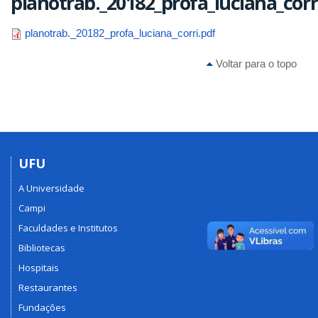
planotrab._20182_profa_luciana_corr
planotrab._20182_profa_luciana_corri.pdf
Voltar para o topo
UFU
A Universidade
Campi
Faculdades e Institutos
Bibliotecas
Hospitais
Restaurantes
Fundações