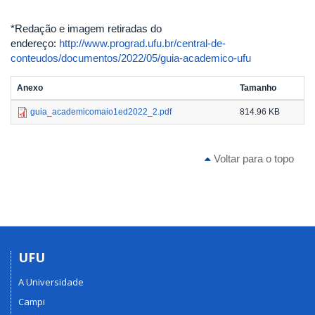
*Redação e imagem retiradas do
endereço:
http://www.prograd.ufu.br/central-de-
conteudos/documentos/2022/05/guia-academico-ufu
Anexo
Tamanho
guia_academicomaio1ed2022_2.pdf
814.96 KB
Voltar para o topo
UFU
A Universidade
Campi